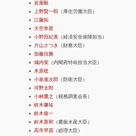
岩屋毅
上野賢一郎
（厚生労働大臣）
江藤拓
大空幸星
小野田紀美
（経済安全保障担当）
片山さつき
（財務大臣）
加藤信勝
城内実
（内閣府特命担当大臣）
木原稔
小泉進次郎
（防衛大臣）
河野太郎
小林鷹之
（税務調査会長）
鈴木馨祐
鈴木俊一
鈴木憲和
（農振水産大臣）
高市早苗
（総理大臣）