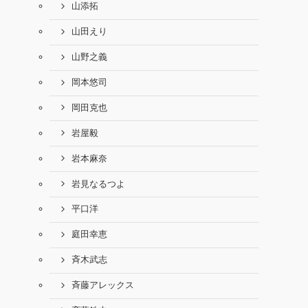
山添拓
山田えり
山野之義
岡本悠司
岡田克也
岩屋毅
岩本麻奈
岩見なるつよ
平口洋
庭田幸恵
斉木武志
斉藤アレックス