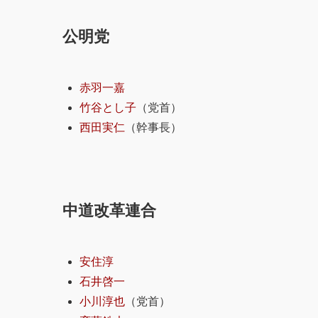
公明党
赤羽一嘉
竹谷とし子
（党首）
西田実仁
（幹事長）
中道改革連合
安住淳
石井啓一
小川淳也
（党首）