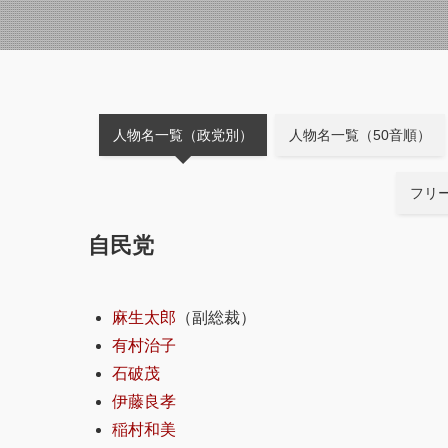
人物名一覧（政党別）
人物名一覧（50音順）
フリ
自民党
麻生太郎
（副総裁）
有村治子
石破茂
伊藤良孝
稲村和美