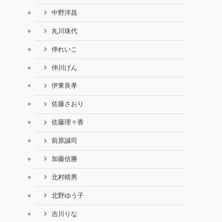
中野洋昌
丸川珠代
仲れいこ
仲川げん
伊東良孝
佐藤さおり
佐藤理々香
前原誠司
加藤信勝
北村晴男
北野ゆう子
吉川りな