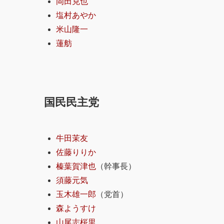
岡田克也
塩村あやか
米山隆一
蓮舫
国民民主党
牛田茉友
佐藤りりか
榛葉賀津也
（幹事長）
須藤元気
玉木雄一郎
（党首）
森ようすけ
山尾志桜里