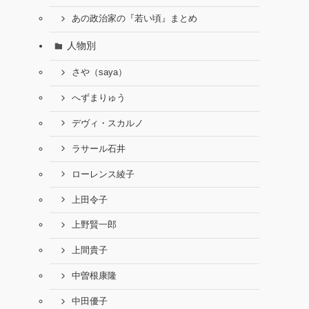
あの政治家の『若い頃』まとめ
人物別
さや（saya）
へずまりゅう
デヴィ・スカルノ
ラサール石井
ローレンス綾子
上田令子
上野賢一郎
上間貴子
中曽根康隆
中田優子