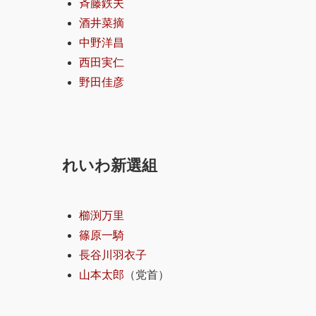
斉藤鉄夫
酒井菜摘
中野洋昌
西田実仁
野田佳彦
れいわ新選組
櫛渕万里
篠原一騎
長谷川羽衣子
山本太郎
（党首）