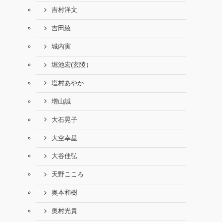
吉村洋文
吉田綾
城内実
堀池宏(玄陵）
塩村あやか
増山誠
大石晃子
大空幸星
大谷佳弘
天野こころ
奥本和樹
奥村光貴