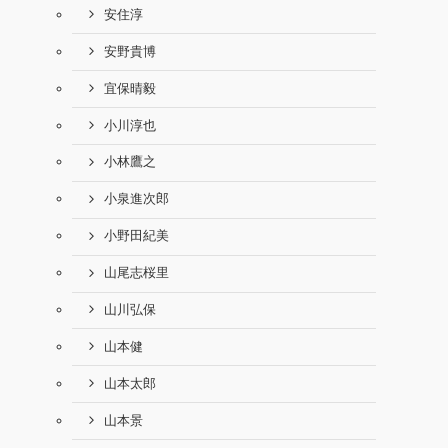
安住淳
安野貴博
宜保晴毅
小川淳也
小林鷹之
小泉進次郎
小野田紀美
山尾志桜里
山川弘保
山本健
山本太郎
山本景