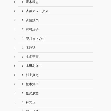
斉木武志
斉藤アレックス
斉藤鉄夫
有村治子
望月まさのり
木原稔
本多平直
本田あきこ
村上真之
松本洋平
松沢成文
林芳正