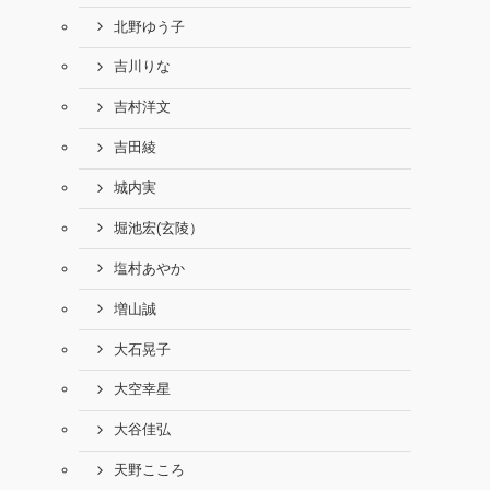
北野ゆう子
吉川りな
吉村洋文
吉田綾
城内実
堀池宏(玄陵）
塩村あやか
増山誠
大石晃子
大空幸星
大谷佳弘
天野こころ