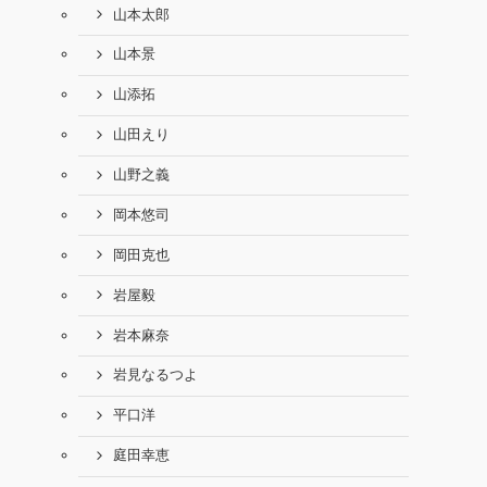
山本太郎
山本景
山添拓
山田えり
山野之義
岡本悠司
岡田克也
岩屋毅
岩本麻奈
岩見なるつよ
平口洋
庭田幸恵