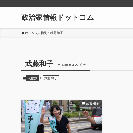
政治家情報ドットコム
ホーム
人物別
武藤和子
武藤和子
– category –
人物別
武藤和子
武藤和子