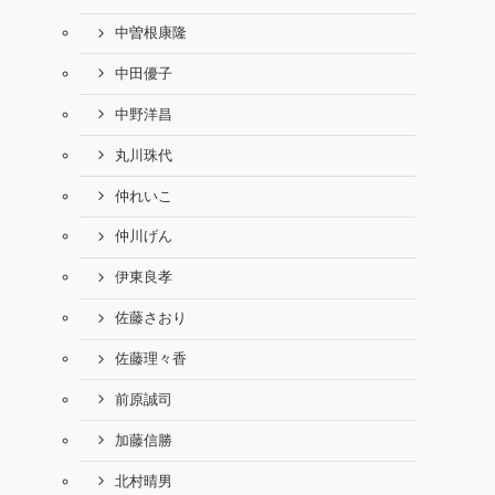
中曽根康隆
中田優子
中野洋昌
丸川珠代
仲れいこ
仲川げん
伊東良孝
佐藤さおり
佐藤理々香
前原誠司
加藤信勝
北村晴男