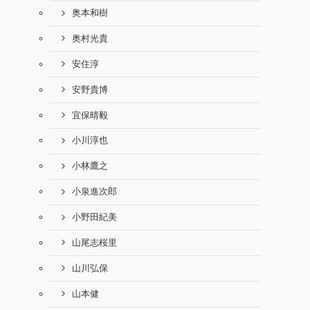
奥本和樹
奥村光貴
安住淳
安野貴博
宜保晴毅
小川淳也
小林鷹之
小泉進次郎
小野田紀美
山尾志桜里
山川弘保
山本健