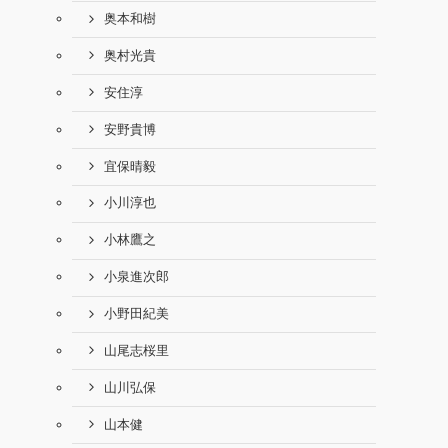
奥本和樹
奥村光貴
安住淳
安野貴博
宜保晴毅
小川淳也
小林鷹之
小泉進次郎
小野田紀美
山尾志桜里
山川弘保
山本健