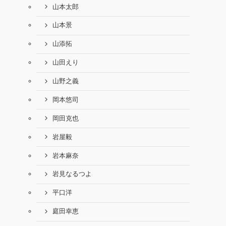
山本太郎
山本景
山添拓
山田えり
山野之義
岡本悠司
岡田克也
岩屋毅
岩本麻奈
岩見なるつよ
平口洋
庭田幸恵