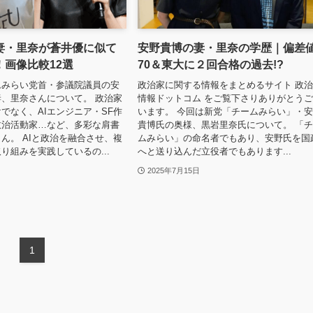
妻・里奈が蒼井優に似て
安野貴博の妻・里奈の学歴｜偏差
！画像比較12選
70＆東大に２回合格の過去!?
ムみらい党首・参議院議員の安
政治家に関する情報をまとめるサイト 政
、里奈さんについて。 政治家
情報ドットコム をご覧下さりありがとう
でなく、AIエンジニア・SF作
います。 今回は新党「チームみらい」・
政治活動家…など、多彩な肩書
貴博氏の奥様、黒岩里奈氏について。 「
ん。 AIと政治を融合させ、複
ムみらい」の命名者でもあり、安野氏を国
り組みを実践しているの...
へと送り込んだ立役者でもあります...
2025年7月15日
1