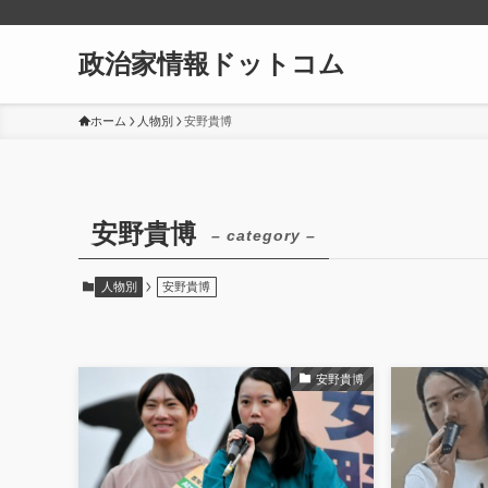
政治家情報ドットコム
ホーム
人物別
安野貴博
安野貴博
– category –
人物別
安野貴博
安野貴博