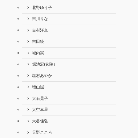
北野ゆう子
吉川りな
吉村洋文
吉田綾
城内実
堀池宏(玄陵）
塩村あやか
増山誠
大石晃子
大空幸星
大谷佳弘
天野こころ