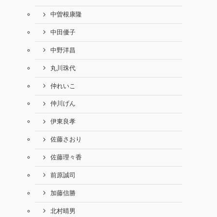
中曽根康隆
中田優子
中野洋昌
丸川珠代
仲れいこ
仲川げん
伊東良孝
佐藤さおり
佐藤理々香
前原誠司
加藤信勝
北村晴男