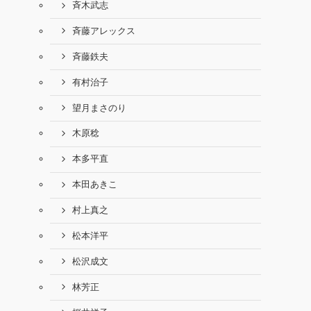
斉木武志
斉藤アレックス
斉藤鉄夫
有村治子
望月まさのり
木原稔
本多平直
本田あきこ
村上真之
松本洋平
松沢成文
林芳正