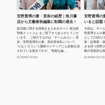
安野貴博の妻・里奈の経歴｜角川書
安野貴博の
店から文藝春秋編集に転職の過去！
いると話題
政治家に関する情報をまとめるサイト 政治家
今回は、チー
情報ドットコム をご覧下さりありがとうござ
野貴博さんの妻
います。 ご紹介するのは「チームみらい」党
としての顔だけ
首・安野貴博氏の妻、黒岩里奈氏について。
家・起業家・
”りなくろ”という愛称でメディアにも多数出演
きを持つ安野さ
されている彼女ですが、”有能な編...
数の革新的な取
2025年7月18日
2025年7月17日