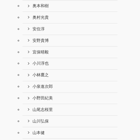
奥本和樹
奥村光貴
安住淳
安野貴博
宜保晴毅
小川淳也
小林鷹之
小泉進次郎
小野田紀美
山尾志桜里
山川弘保
山本健