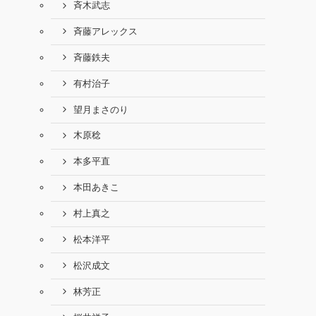
斉木武志
斉藤アレックス
斉藤鉄夫
有村治子
望月まさのり
木原稔
本多平直
本田あきこ
村上真之
松本洋平
松沢成文
林芳正