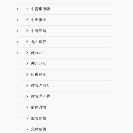
中曽根康隆
中田優子
中野洋昌
丸川珠代
仲れいこ
仲川げん
伊東良孝
佐藤さおり
佐藤理々香
前原誠司
加藤信勝
北村晴男