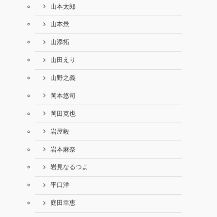
山本太郎
山本景
山添拓
山田えり
山野之義
岡本悠司
岡田克也
岩屋毅
岩本麻奈
岩見なるつよ
平口洋
庭田幸恵