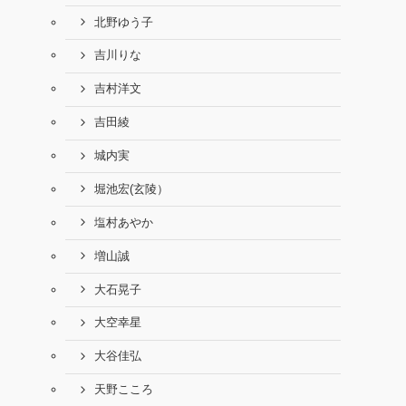
北野ゆう子
吉川りな
吉村洋文
吉田綾
城内実
堀池宏(玄陵）
塩村あやか
増山誠
大石晃子
大空幸星
大谷佳弘
天野こころ