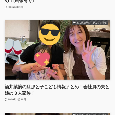
め！(画像有り)
2026年3月3日
あの政治家の『子ども』情報
酒井菜摘の旦那と子こども情報まとめ！会社員の夫と
娘の３人家族！
2026年1月29日