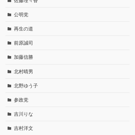
佐藤理々香
公明党
再生の道
前原誠司
加藤信勝
北村晴男
北野ゆう子
参政党
吉川りな
吉村洋文