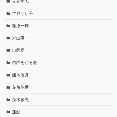
立花孝志
竹谷とし子
篠原一騎
米山隆一
自民党
自由を守る会
船本優月
花角英世
茂木敏充
蓮舫