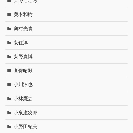
天野こころ
奥本和樹
奥村光貴
安住淳
安野貴博
宜保晴毅
小川淳也
小林鷹之
小泉進次郎
小野田紀美