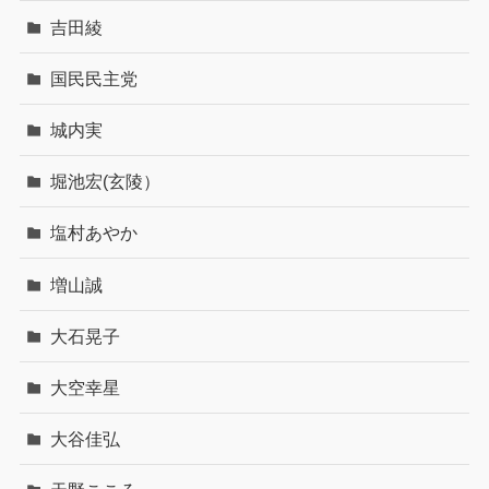
吉田綾
国民民主党
城内実
堀池宏(玄陵）
塩村あやか
増山誠
大石晃子
大空幸星
大谷佳弘