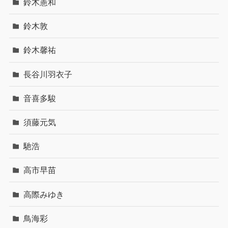
鈴木憲和
鈴木敦
鈴木馨祐
長谷川羽衣子
音喜多駿
須藤元気
馳浩
高市早苗
高際みゆき
鳥海彩