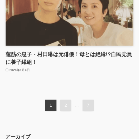
蓮舫の息子・村田琳は元俳優！母とは絶縁!?自民党員
に養子縁組！
2026年1月4日
1
2
...
7
アーカイブ