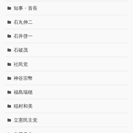
知事・首長
石丸伸二
石井啓一
石破茂
社民党
神谷宗幣
福島瑞穂
稲村和美
立憲民主党