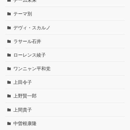
チーム未来
テーマ別
デヴィ・スカルノ
ラサール石井
ローレンス綾子
ワンニャン平和党
上田令子
上野賢一郎
上間貴子
中曽根康隆