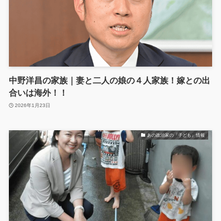
中野洋昌の家族｜妻と二人の娘の４人家族！嫁との出
合いは海外！！
2026年1月23日
あの政治家の『子ども』情報