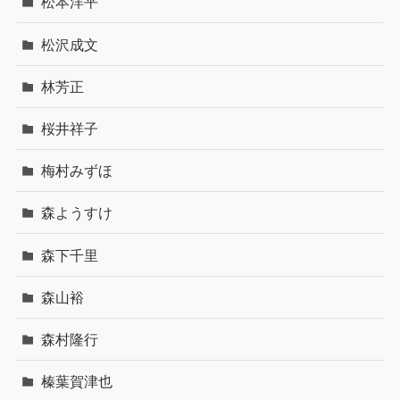
松本洋平
松沢成文
林芳正
桜井祥子
梅村みずほ
森ようすけ
森下千里
森山裕
森村隆行
榛葉賀津也