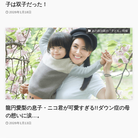
子は双子だった！
2026年1月18日
あの政治家の『子ども』情報
龍円愛梨の息子・ニコ君が可愛すぎる!!ダウン症の母
の想いに涙…。
2026年1月13日