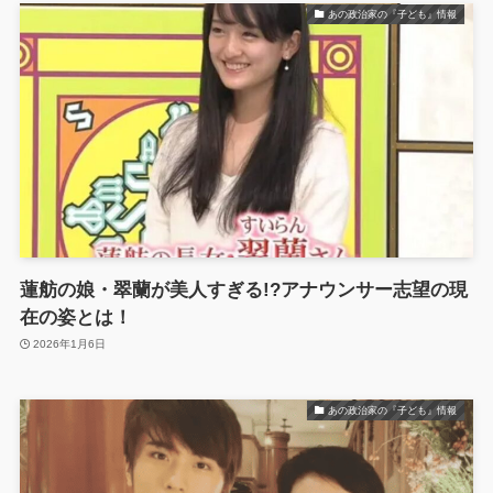
あの政治家の『子ども』情報
蓮舫の娘・翠蘭が美人すぎる!?アナウンサー志望の現
在の姿とは！
2026年1月6日
あの政治家の『子ども』情報