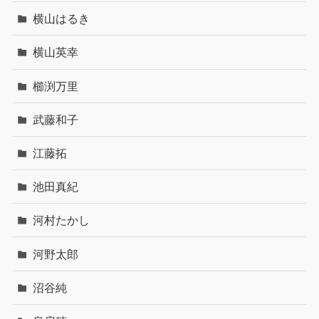
横山はるき
横山英幸
櫛渕万里
武藤和子
江藤拓
池田真紀
河村たかし
河野太郎
沼谷純