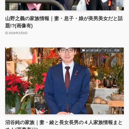
山野之義の家族情報｜妻・息子・娘が美男美女だと話
題!?(画像有)
2026年3月9日
あの政治家の『子ども』情報
沼谷純の家族｜妻・綾と長女長男の４人家族情報まと