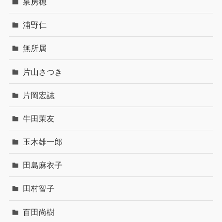
泉房穂
浦野仁
無所属
片山さつき
片岡宏誌
牛田茉友
玉木雄一郎
田島麻衣子
田村智子
百田尚樹