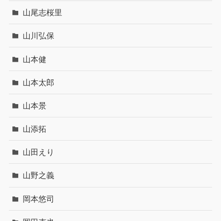
山尾志桜里
山川弘保
山本健
山本太郎
山本景
山添拓
山田えり
山野之義
岡本悠司