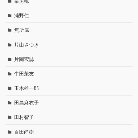
泉房穂
浦野仁
無所属
片山さつき
片岡宏誌
牛田茉友
玉木雄一郎
田島麻衣子
田村智子
百田尚樹