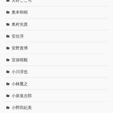
天野こころ
奥本和樹
奥村光貴
安住淳
安野貴博
宜保晴毅
小川淳也
小林鷹之
小泉進次郎
小野田紀美