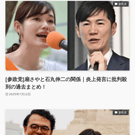
参政党
[参政党]扇さやと石丸伸二の関係｜炎上発言に批判殺
到の過去まとめ！
2025年7月12日
参政党