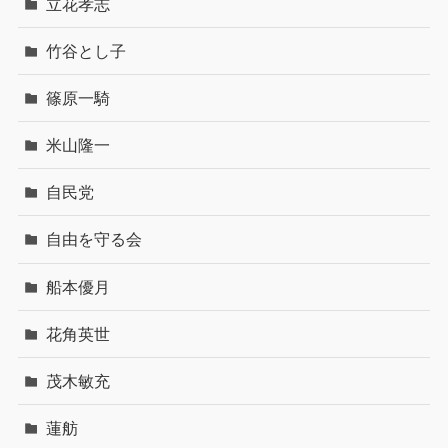
立花孝志
竹谷とし子
篠原一騎
米山隆一
自民党
自由を守る会
船本優月
花角英世
茂木敏充
蓮舫