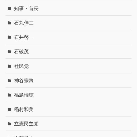
知事・首長
石丸伸二
石井啓一
石破茂
社民党
神谷宗幣
福島瑞穂
稲村和美
立憲民主党