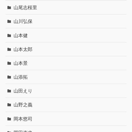
山尾志桜里
山川弘保
山本健
山本太郎
山本景
山添拓
山田えり
山野之義
岡本悠司