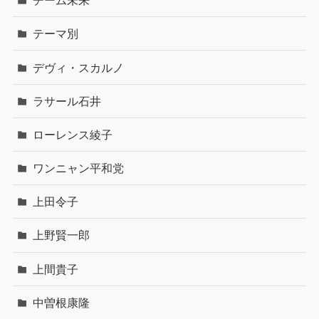
チーム未来
テーマ別
デヴィ・スカルノ
ラサール石井
ローレンス綾子
ワンニャン平和党
上田令子
上野賢一郎
上間貴子
中曽根康隆