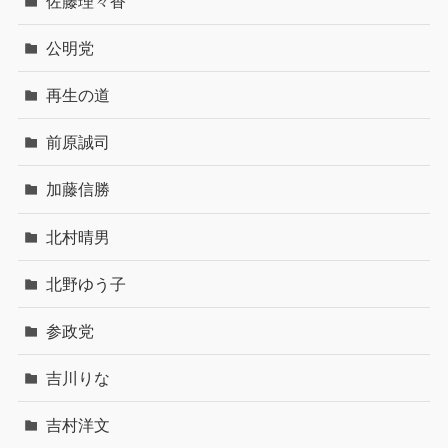
佐藤理々香
公明党
再生の道
前原誠司
加藤信勝
北村晴男
北野ゆう子
参政党
吉川りな
吉村洋文