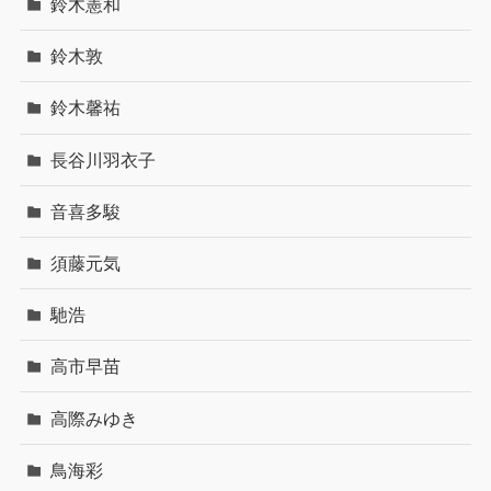
鈴木憲和
鈴木敦
鈴木馨祐
長谷川羽衣子
音喜多駿
須藤元気
馳浩
高市早苗
高際みゆき
鳥海彩