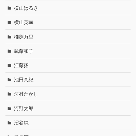
横山はるき
横山英幸
櫛渕万里
武藤和子
江藤拓
池田真紀
河村たかし
河野太郎
沼谷純