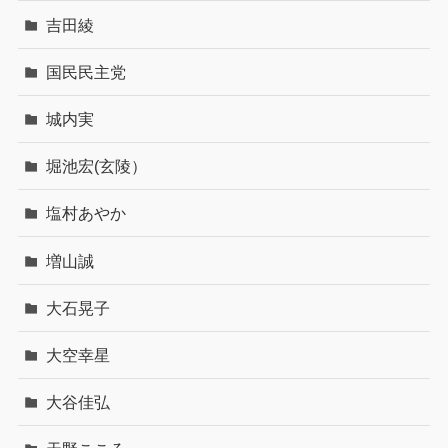
吉田綾
国民民主党
城内実
堀池宏(玄陵）
塩村あやか
増山誠
大石晃子
大空幸星
大谷佳弘