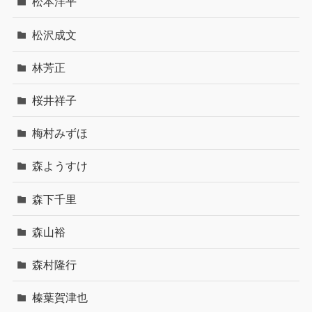
松本洋平
松沢成文
林芳正
桜井祥子
梅村みずほ
森ようすけ
森下千里
森山裕
森村隆行
榛葉賀津也