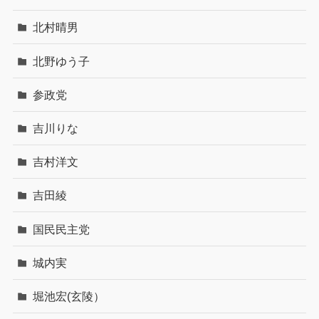
北村晴男
北野ゆう子
参政党
吉川りな
吉村洋文
吉田綾
国民民主党
城内実
堀池宏(玄陵）