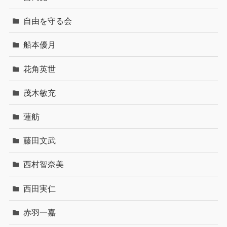
自由を守る会
船本優月
花角英世
茂木敏充
蓮舫
藤田文武
西村智奈美
西田実仁
赤羽一嘉