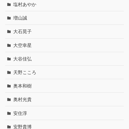
塩村あやか
増山誠
大石晃子
大空幸星
大谷佳弘
天野こころ
奥本和樹
奥村光貴
安住淳
安野貴博