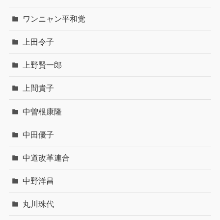
ワンニャン平和党
上田令子
上野賢一郎
上間貴子
中曽根康隆
中田優子
中道改革連合
中野洋昌
丸川珠代