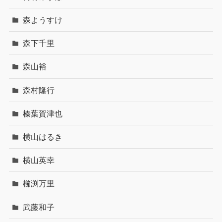
森ようすけ
森下千里
森山裕
森村隆行
榛葉賀津也
横山はるき
横山英幸
櫛渕万里
武藤和子