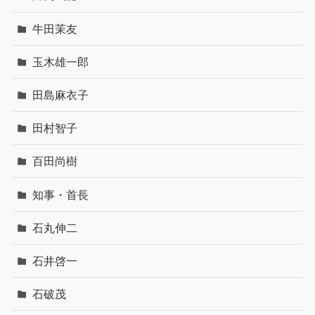
牛田茉友
玉木雄一郎
田島麻衣子
田村智子
百田尚樹
知事・首長
石丸伸二
石井啓一
石破茂