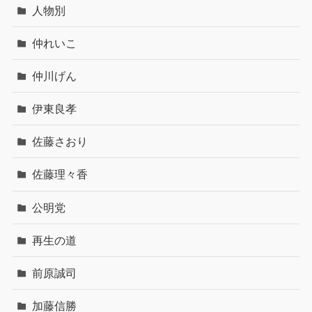
人物別
仲れいこ
仲川げん
伊東良孝
佐藤さおり
佐藤理々香
公明党
再生の道
前原誠司
加藤信勝