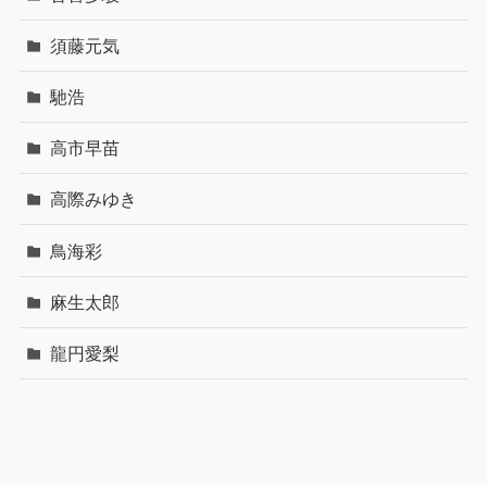
須藤元気
馳浩
高市早苗
高際みゆき
鳥海彩
麻生太郎
龍円愛梨