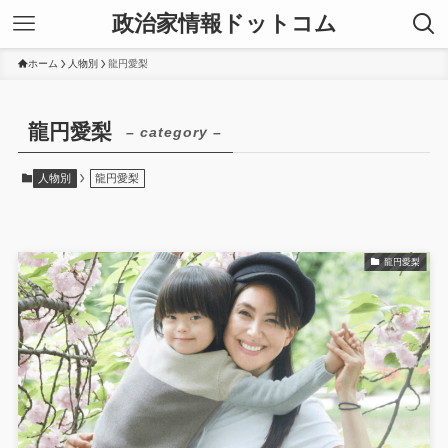
政治家情報ドットコム
ホーム
人物別
龍円愛梨
龍円愛梨
– category –
人物別
龍円愛梨
龍円愛梨