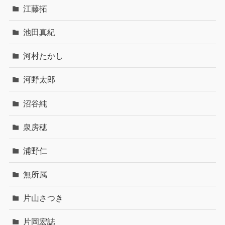
江藤拓
池田真紀
河村たかし
河野太郎
沼谷純
泉房穂
浦野仁
無所属
片山さつき
片岡宏誌