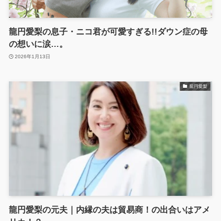
龍円愛梨の息子・ニコ君が可愛すぎる!!ダウン症の母
の想いに涙…。
2026年1月13日
龍円愛梨
龍円愛梨の元夫｜内縁の夫は貿易商！の出合いはアメ