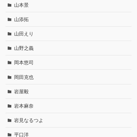
山本景
山添拓
山田えり
山野之義
岡本悠司
岡田克也
岩屋毅
岩本麻奈
岩見なるつよ
平口洋