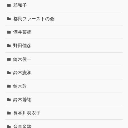
郡和子
都民ファーストの会
酒井菜摘
野田佳彦
鈴木俊一
鈴木憲和
鈴木敦
鈴木馨祐
長谷川羽衣子
音喜多駿