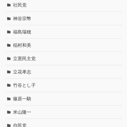
社民党
神谷宗幣
福島瑞穂
稲村和美
立憲民主党
立花孝志
竹谷とし子
篠原一騎
米山隆一
自民党