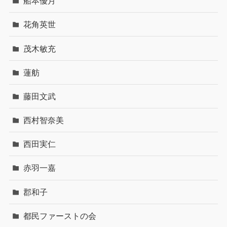
船本優月
花角英世
茂木敏充
蓮舫
藤田文武
西村智奈美
西田実仁
赤羽一嘉
郡和子
都民ファーストの会