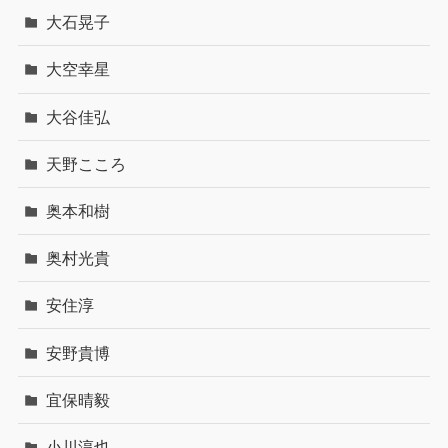
大石晃子
大空幸星
大谷佳弘
天野こころ
奥本和樹
奥村光貴
安住淳
安野貴博
宜保晴毅
小川淳也