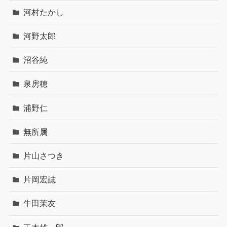
河村たかし
河野太郎
沼谷純
泉房穂
浦野仁
無所属
片山さつき
片岡宏誌
牛田茉友