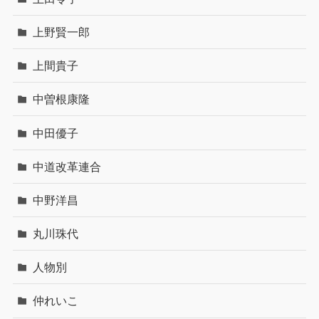
上野賢一郎
上間貴子
中曽根康隆
中田優子
中道改革連合
中野洋昌
丸川珠代
人物別
仲れいこ