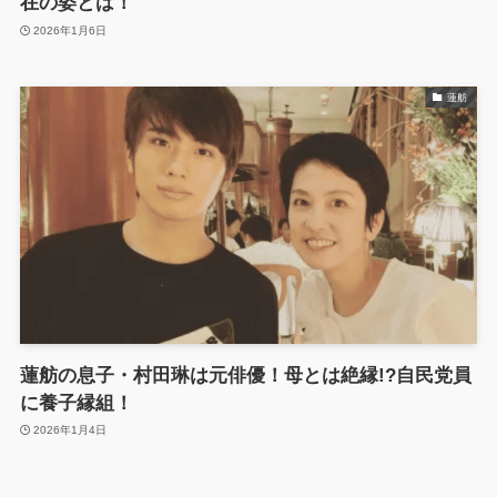
在の姿とは！
2026年1月6日
蓮舫
蓮舫の息子・村田琳は元俳優！母とは絶縁!?自民党員
に養子縁組！
2026年1月4日