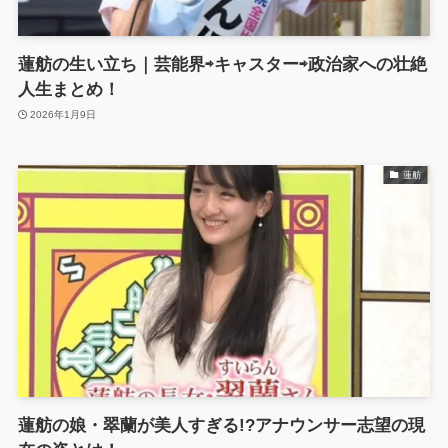
蓮舫の生い立ち｜芸能界⇨キャスター⇨政治家への壮絶
人生まとめ！
2026年1月9日
蓮舫
蓮舫の娘・翠蘭が美人すぎる!?アナウンサー志望の現