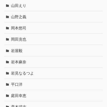
山田えり
山野之義
岡本悠司
岡田克也
岩屋毅
岩本麻奈
岩見なるつよ
平口洋
庭田幸恵
斉木武志