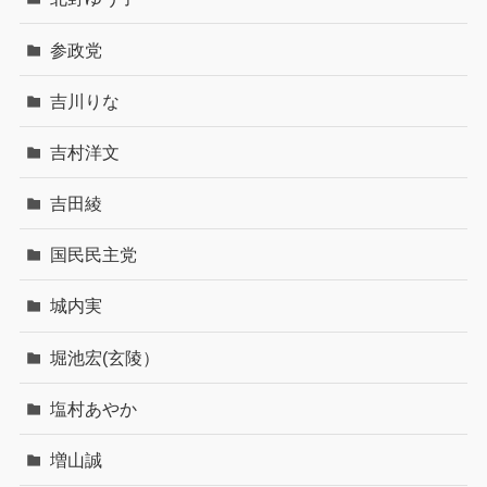
参政党
吉川りな
吉村洋文
吉田綾
国民民主党
城内実
堀池宏(玄陵）
塩村あやか
増山誠