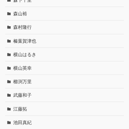
森下千里
森山裕
森村隆行
榛葉賀津也
横山はるき
横山英幸
櫛渕万里
武藤和子
江藤拓
池田真紀