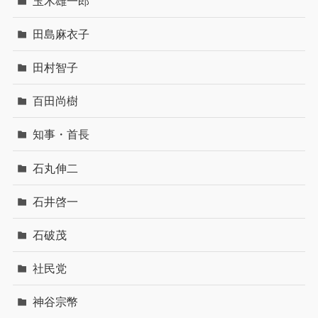
玉木雄一郎
田島麻衣子
田村智子
百田尚樹
知事・首長
石丸伸二
石井啓一
石破茂
社民党
神谷宗幣