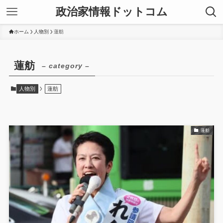
政治家情報ドットコム
ホーム
人物別
蓮舫
蓮舫
– category –
人物別
蓮舫
蓮舫