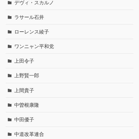
デヴィ・スカルノ
ラサール石井
ローレンス綾子
ワンニャン平和党
上田令子
上野賢一郎
上間貴子
中曽根康隆
中田優子
中道改革連合