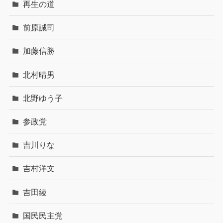
再生の道
前原誠司
加藤信勝
北村晴男
北野ゆう子
参政党
吉川りな
吉村洋文
吉田綾
国民民主党