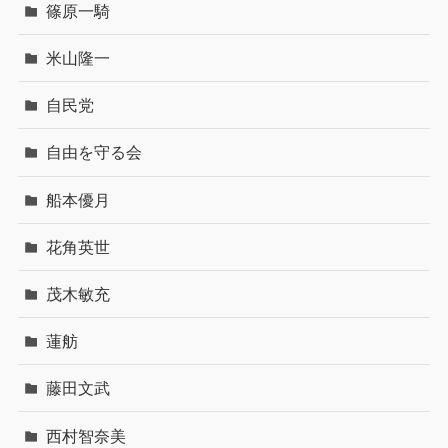
篠原一騎
米山隆一
自民党
自由を守る会
船本優月
花角英世
茂木敏充
蓮舫
藤田文武
西村智奈美