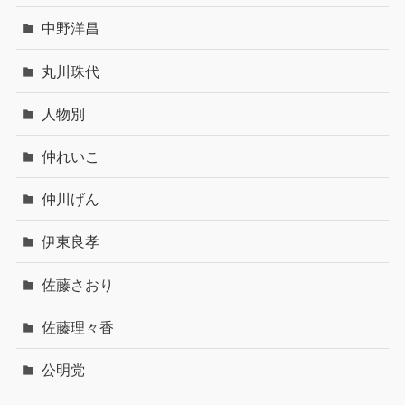
中野洋昌
丸川珠代
人物別
仲れいこ
仲川げん
伊東良孝
佐藤さおり
佐藤理々香
公明党