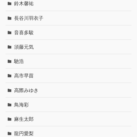
鈴木馨祐
長谷川羽衣子
音喜多駿
須藤元気
馳浩
高市早苗
高際みゆき
鳥海彩
麻生太郎
龍円愛梨