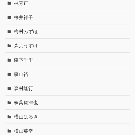
林芳正
桜井祥子
梅村みずほ
森ようすけ
森下千里
森山裕
森村隆行
榛葉賀津也
横山はるき
横山英幸