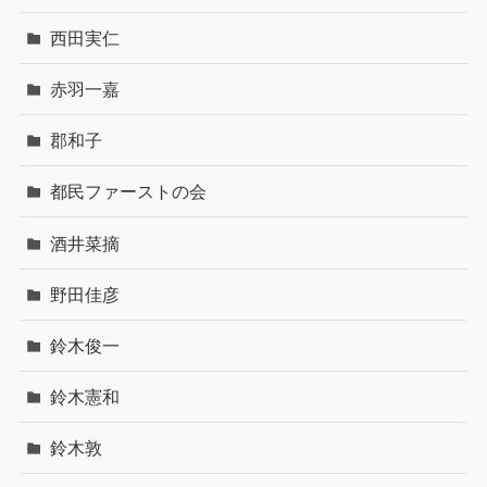
西田実仁
赤羽一嘉
郡和子
都民ファーストの会
酒井菜摘
野田佳彦
鈴木俊一
鈴木憲和
鈴木敦