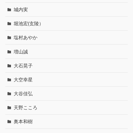
城内実
堀池宏(玄陵）
塩村あやか
増山誠
大石晃子
大空幸星
大谷佳弘
天野こころ
奥本和樹