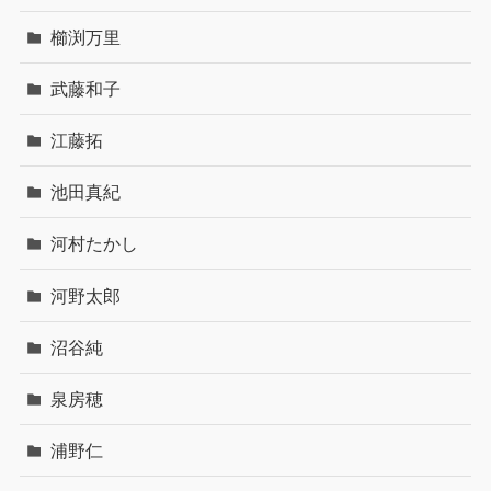
櫛渕万里
武藤和子
江藤拓
池田真紀
河村たかし
河野太郎
沼谷純
泉房穂
浦野仁