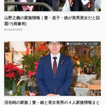
山野之義の家族情報｜妻・息子・娘が美男美女だと話
題!?(画像有)
2026年3月9日
あの政治家の『妻・夫』情報
沼谷純の家族｜妻・綾と長女長男の４人家族情報まと