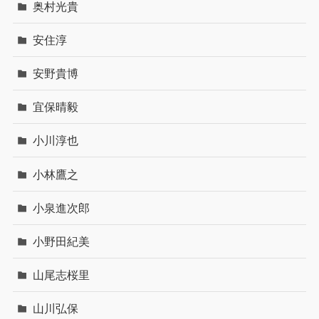
奥村光貴
安住淳
安野貴博
宜保晴毅
小川淳也
小林鷹之
小泉進次郎
小野田紀美
山尾志桜里
山川弘保