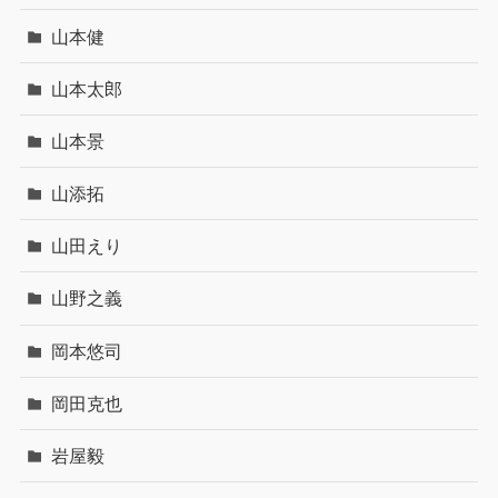
山本健
山本太郎
山本景
山添拓
山田えり
山野之義
岡本悠司
岡田克也
岩屋毅