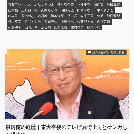
斉藤アレックス
岩見なるつよ
西村智奈美
本多平直
城内実
池田真紀
山添拓
上野賢一郎
高際みゆき
岡田克也
田島麻衣子
本田あきこ
山本景
斉木武志
木原稔
松本洋平
平口洋
森下千里
蓮舫
龍円愛梨
横山英幸
竹谷とし子
西田実仁
中野洋昌
佐藤理々香
酒井菜摘
武藤和子
山田えり
沼谷純
山野之義
北村晴男
篠原一騎
あの政治家の『経歴』情報
泉房穂の経歴｜東大卒後のテレビ局で上司とケンカし