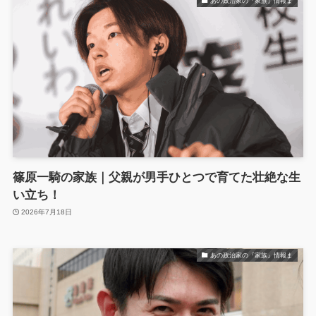
あの政治家の『家族』情報ま
篠原一騎の家族｜父親が男手ひとつで育てた壮絶な生
い立ち！
2026年7月18日
あの政治家の『家族』情報ま