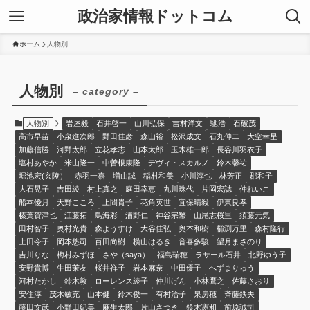
政治家情報ドットコム
ホーム
人物別
人物別
– category –
人物別
岩屋毅
石井啓一
山川弘保
吉村洋文
馳浩
石破茂
高市早苗
小泉進次郎
野田佳彦
森山裕
松沢成文
石丸伸二
大空幸星
加藤信勝
河野太郎
立花孝志
山本太郎
玉木雄一郎
長谷川羽衣子
塩村あやか
米山隆一
中曽根康隆
デヴィ・スカルノ
鈴木馨祐
堀池宏(玄陵）
赤羽一嘉
増山誠
稲村和美
小川淳也
林芳正
郡和子
大石晃子
吉田綾
村上真之
庭田幸恵
丸川珠代
片岡宏誌
仲れいこ
船本優月
天野こころ
上間貴子
花角英世
宜保晴毅
伊東良孝
榛葉賀津也
江藤拓
鳥海彩
浦野仁
神谷宗幣
山尾志桜里
須藤元気
田村智子
奥村光貴
森ようすけ
大谷佳弘
奥本和樹
櫛渕万里
森村隆行
上田令子
岡本悠司
百田尚樹
横山はるき
音喜多駿
望月まさのり
吉川りな
梅村みずほ
さや（saya）
福島瑞穂
ラサール石井
北野ゆう子
安野貴博
牛田茉友
桜井祥子
岩本麻奈
中田優子
へずまりゅう
河村たかし
鈴木敦
ローレンス綾子
仲川げん
小林鷹之
佐藤さおり
安住淳
茂木敏充
山本健
鈴木俊一
有村治子
泉房穂
斉藤鉄夫
藤田文武
小野田紀美
麻生太郎
片山さつき
鈴木憲和
前原誠司