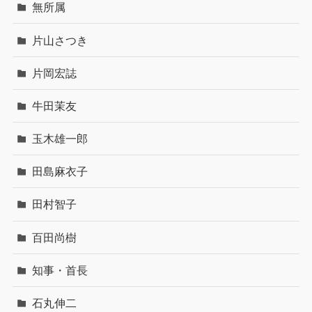
無所属
片山さつき
片岡宏誌
牛田茉友
玉木雄一郎
田島麻衣子
田村智子
百田尚樹
知事・首長
石丸伸二