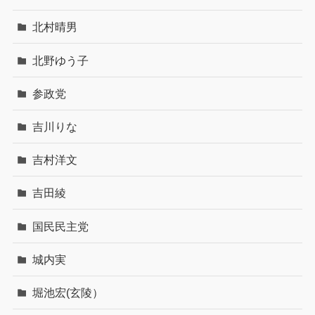
北村晴男
北野ゆう子
参政党
吉川りな
吉村洋文
吉田綾
国民民主党
城内実
堀池宏(玄陵）