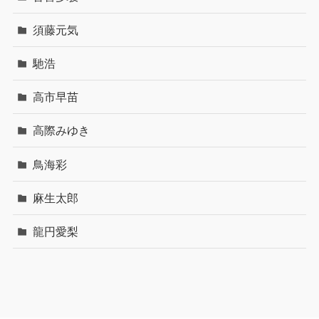
須藤元気
馳浩
高市早苗
高際みゆき
鳥海彩
麻生太郎
龍円愛梨