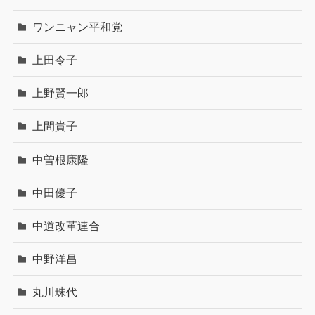
ワンニャン平和党
上田令子
上野賢一郎
上間貴子
中曽根康隆
中田優子
中道改革連合
中野洋昌
丸川珠代