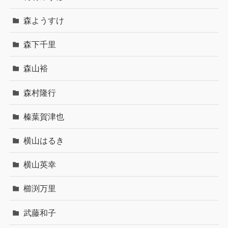
森ようすけ
森下千里
森山裕
森村隆行
榛葉賀津也
横山はるき
横山英幸
櫛渕万里
武藤和子