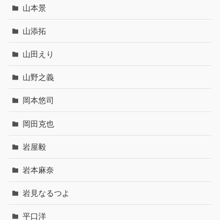
山本景
山添拓
山田えり
山野之義
岡本悠司
岡田克也
岩屋毅
岩本麻奈
岩見なるつよ
平口洋