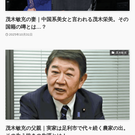
茂木敏充の妻｜中国系美女と言われる茂木栄美。その
国籍の噂とは…？
2025年10月31日
茂木敏充
茂木敏充の父親｜実家は足利市で代々続く農家の出。