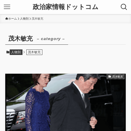
政治家情報ドットコム
ホーム
人物別
茂木敏充
茂木敏充
– category –
人物別
茂木敏充
茂木敏充