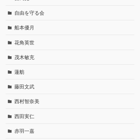
自由を守る会
船本優月
花角英世
茂木敏充
蓮舫
藤田文武
西村智奈美
西田実仁
赤羽一嘉