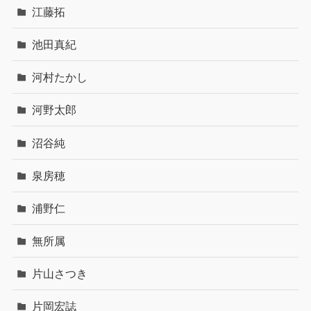
江藤拓
池田真紀
河村たかし
河野太郎
沼谷純
泉房穂
浦野仁
無所属
片山さつき
片岡宏誌