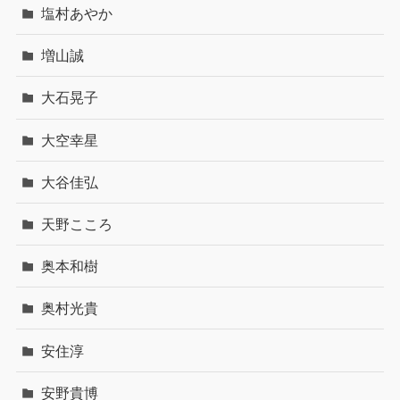
塩村あやか
増山誠
大石晃子
大空幸星
大谷佳弘
天野こころ
奥本和樹
奥村光貴
安住淳
安野貴博