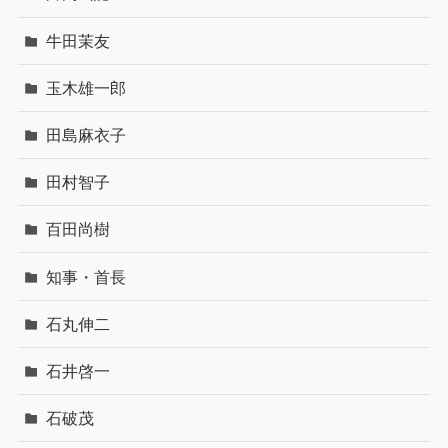
牛田茉友
玉木雄一郎
田島麻衣子
田村智子
百田尚樹
知事・首長
石丸伸二
石井啓一
石破茂