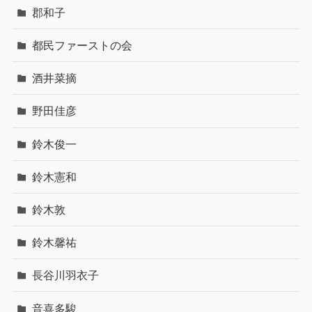
郡和子
都民ファーストの会
酒井菜摘
野田佳彦
鈴木俊一
鈴木憲和
鈴木敦
鈴木馨祐
長谷川羽衣子
音喜多駿