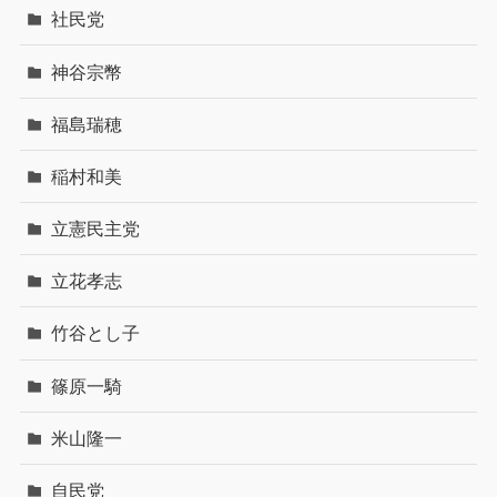
社民党
神谷宗幣
福島瑞穂
稲村和美
立憲民主党
立花孝志
竹谷とし子
篠原一騎
米山隆一
自民党