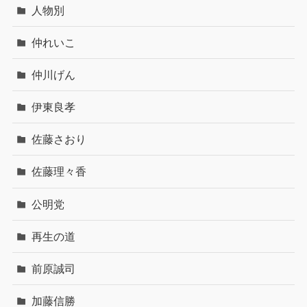
人物別
仲れいこ
仲川げん
伊東良孝
佐藤さおり
佐藤理々香
公明党
再生の道
前原誠司
加藤信勝