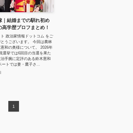
嫁｜結婚までの馴れ初め
の高学歴プロフまとめ！
ト 政治家情報ドットコム をご
とうございます。 今回は農林
憲和の奥様について。 2026年
員選挙では6回目の当選を果た
政治手腕に定評のある鈴木憲和
ベートでは妻・鷹子さ...
日
1