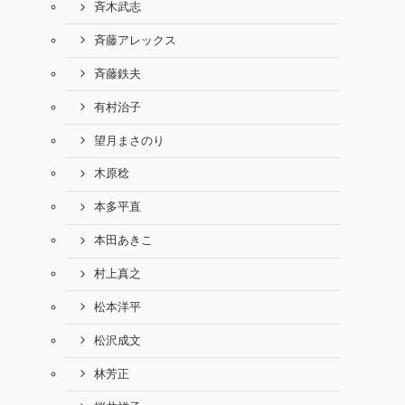
斉木武志
斉藤アレックス
斉藤鉄夫
有村治子
望月まさのり
木原稔
本多平直
本田あきこ
村上真之
松本洋平
松沢成文
林芳正