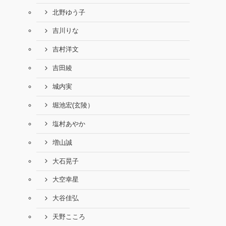
北野ゆう子
吉川りな
吉村洋文
吉田綾
城内実
堀池宏(玄陵）
塩村あやか
増山誠
大石晃子
大空幸星
大谷佳弘
天野こころ