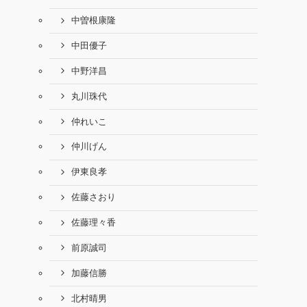
中曽根康隆
中田優子
中野洋昌
丸川珠代
仲れいこ
仲川げん
伊東良孝
佐藤さおり
佐藤理々香
前原誠司
加藤信勝
北村晴男