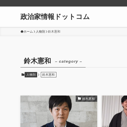
政治家情報ドットコム
ホーム
人物別
鈴木憲和
鈴木憲和
– category –
人物別
鈴木憲和
鈴木憲和