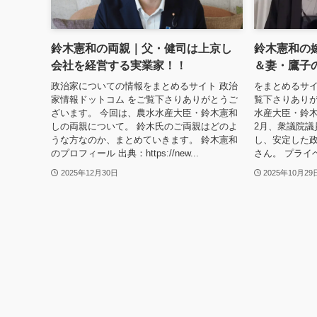
鈴木憲和の両親｜父・健司は上京し
鈴木憲和の
会社を経営する実業家！！
＆妻・鷹子
政治家についての情報をまとめるサイト 政治
をまとめるサイ
家情報ドットコム をご覧下さりありがとうご
覧下さりありが
ざいます。 今回は、農水水産大臣・鈴木憲和
水産大臣・鈴木
しの両親について。 鈴木氏のご両親はどのよ
2月、衆議院議
うな方なのか、まとめていきます。 鈴木憲和
し、安定した
のプロフィール 出典：https://new...
さん。 プライ
2025年12月30日
2025年10月29