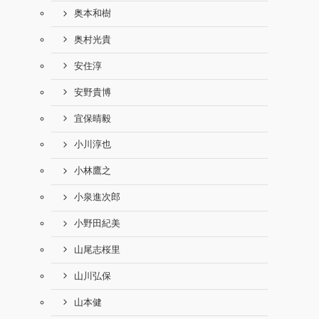
奥本和樹
奥村光貴
安住淳
安野貴博
宜保晴毅
小川淳也
小林鷹之
小泉進次郎
小野田紀美
山尾志桜里
山川弘保
山本健