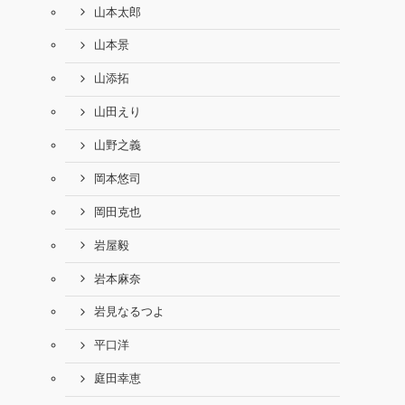
山本太郎
山本景
山添拓
山田えり
山野之義
岡本悠司
岡田克也
岩屋毅
岩本麻奈
岩見なるつよ
平口洋
庭田幸恵