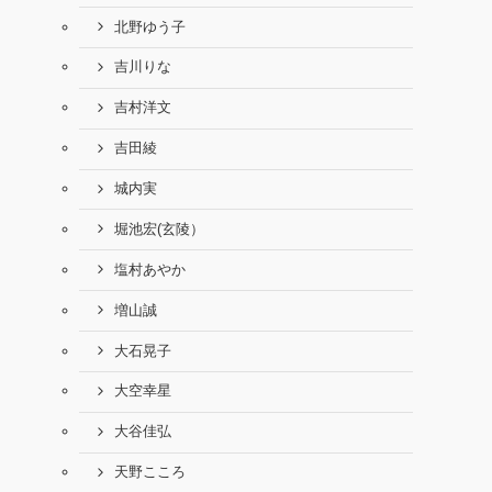
北野ゆう子
吉川りな
吉村洋文
吉田綾
城内実
堀池宏(玄陵）
塩村あやか
増山誠
大石晃子
大空幸星
大谷佳弘
天野こころ