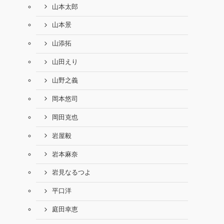
山本太郎
山本景
山添拓
山田えり
山野之義
岡本悠司
岡田克也
岩屋毅
岩本麻奈
岩見なるつよ
平口洋
庭田幸恵