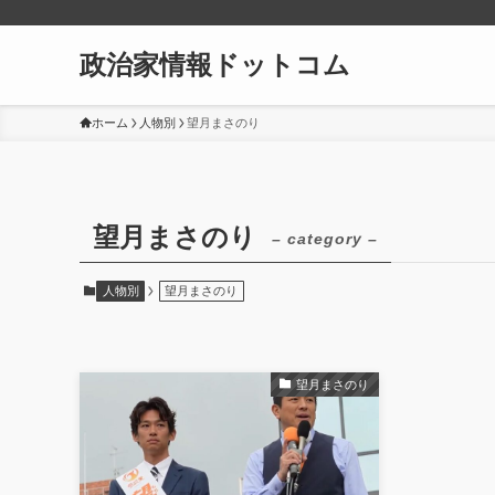
政治家情報ドットコム
ホーム
人物別
望月まさのり
望月まさのり
– category –
人物別
望月まさのり
望月まさのり