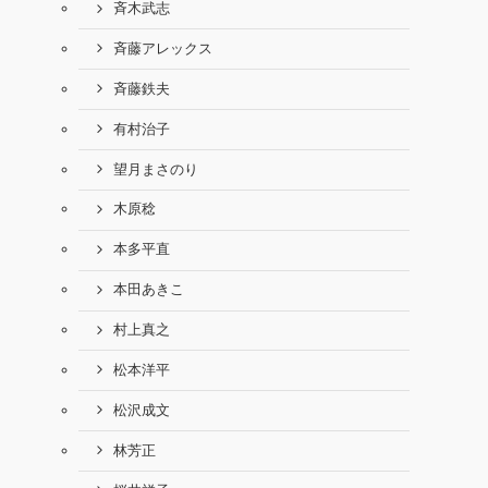
斉木武志
斉藤アレックス
斉藤鉄夫
有村治子
望月まさのり
木原稔
本多平直
本田あきこ
村上真之
松本洋平
松沢成文
林芳正