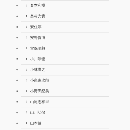
奥本和樹
奥村光貴
安住淳
安野貴博
宜保晴毅
小川淳也
小林鷹之
小泉進次郎
小野田紀美
山尾志桜里
山川弘保
山本健