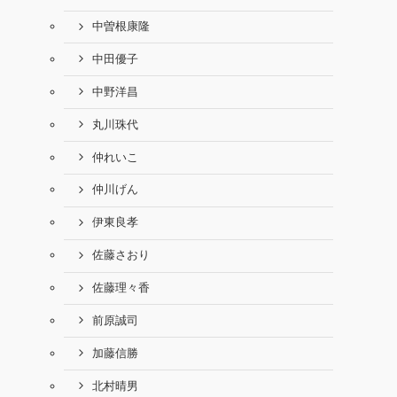
中曽根康隆
中田優子
中野洋昌
丸川珠代
仲れいこ
仲川げん
伊東良孝
佐藤さおり
佐藤理々香
前原誠司
加藤信勝
北村晴男