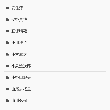
安住淳
安野貴博
宜保晴毅
小川淳也
小林鷹之
小泉進次郎
小野田紀美
山尾志桜里
山川弘保