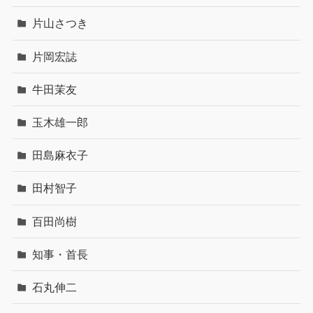
片山さつき
片岡宏誌
牛田茉友
玉木雄一郎
田島麻衣子
田村智子
百田尚樹
知事・首長
石丸伸二