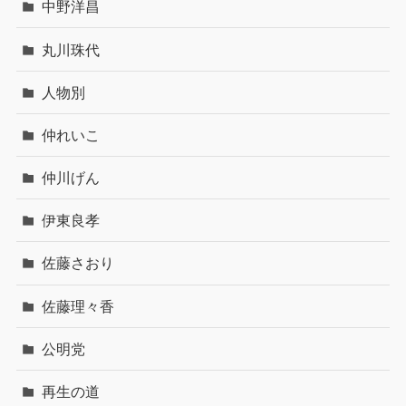
中野洋昌
丸川珠代
人物別
仲れいこ
仲川げん
伊東良孝
佐藤さおり
佐藤理々香
公明党
再生の道