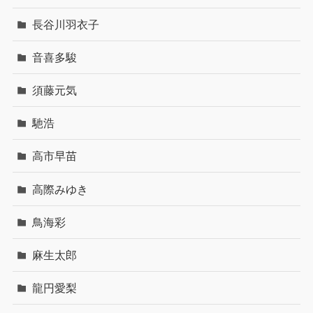
長谷川羽衣子
音喜多駿
須藤元気
馳浩
高市早苗
高際みゆき
鳥海彩
麻生太郎
龍円愛梨