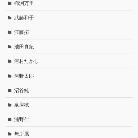
櫛渕万里
武藤和子
江藤拓
池田真紀
河村たかし
河野太郎
沼谷純
泉房穂
浦野仁
無所属