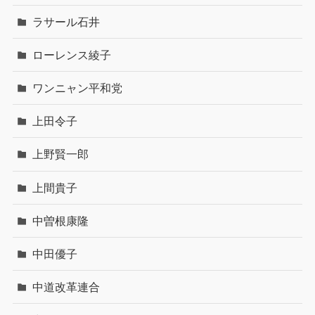
ラサール石井
ローレンス綾子
ワンニャン平和党
上田令子
上野賢一郎
上間貴子
中曽根康隆
中田優子
中道改革連合