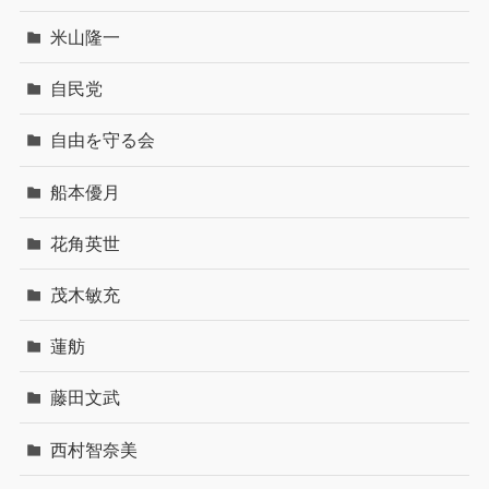
米山隆一
自民党
自由を守る会
船本優月
花角英世
茂木敏充
蓮舫
藤田文武
西村智奈美