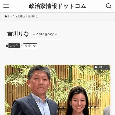
政治家情報ドットコム
ホーム
人物別
吉川りな
吉川りな
– category –
人物別
吉川りな
吉川りな