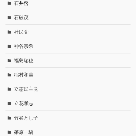
石井啓一
石破茂
社民党
神谷宗幣
福島瑞穂
稲村和美
立憲民主党
立花孝志
竹谷とし子
篠原一騎