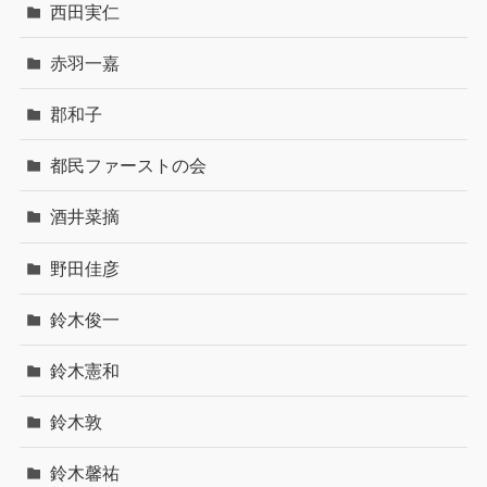
西田実仁
赤羽一嘉
郡和子
都民ファーストの会
酒井菜摘
野田佳彦
鈴木俊一
鈴木憲和
鈴木敦
鈴木馨祐