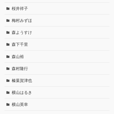
桜井祥子
梅村みずほ
森ようすけ
森下千里
森山裕
森村隆行
榛葉賀津也
横山はるき
横山英幸