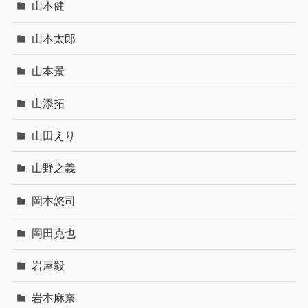
山本健
山本太郎
山本景
山添拓
山田えり
山野之義
岡本悠司
岡田克也
岩屋毅
岩本麻奈