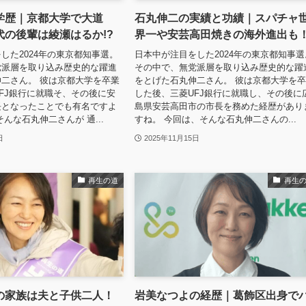
学歴｜京都大学で大道
石丸伸二の実績と功績｜スパチャ
代の後輩は綾瀬はるか!?
界一や安芸高田焼きの海外進出も
した2024年の東京都知事選。
日本中が注目をした2024年の東京都知事選
党派層を取り込み歴史的な躍進
その中で、無党派層を取り込み歴史的な躍
二さん。 彼は京都大学を卒業
をとげた石丸伸二さん。 彼は京都大学を
FJ銀行に就職そ、その後に安
した後、三菱UFJ銀行に就職し、その後に
長となったことでも有名ですよ
島県安芸高田市の市長を務めた経歴があり
んな石丸伸二さんが 通...
すね。 今回は、そんな石丸伸二さんの...
日
2025年11月15日
再生の道
再生
の家族は夫と子供二人！
岩美なつよの経歴｜葛飾区出身で