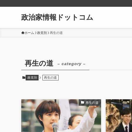
政治家情報ドットコム
ホーム
政党別
再生の道
再生の道
– category –
政党別
再生の道
再生の道