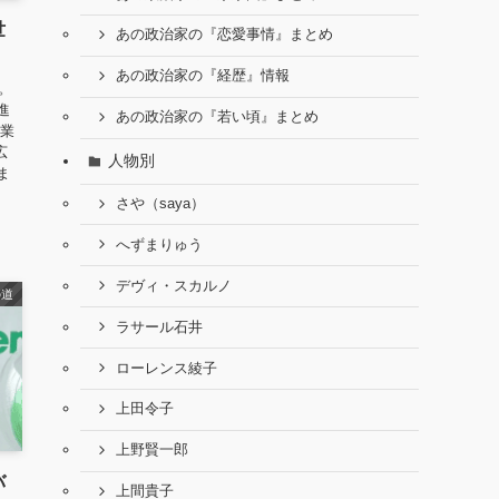
世
あの政治家の『恋愛事情』まとめ
！
あの政治家の『経歴』情報
。
進
あの政治家の『若い頃』まとめ
卒業
広
人物別
ま
さや（saya）
へずまりゅう
デヴィ・スカルノ
の道
ラサール石井
ローレンス綾子
上田令子
上野賢一郎
バ
上間貴子