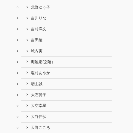
北野ゆう子
吉川りな
吉村洋文
吉田綾
城内実
堀池宏(玄陵）
塩村あやか
増山誠
大石晃子
大空幸星
大谷佳弘
天野こころ