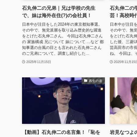
石丸伸二の兄弟｜兄は学校の先生
石丸伸二の
で、妹は海外在住(?)の会社員！
芸！高校時
日本中が注目をした2024年の東京都知事選。
日本中が注目を
その中で、無党派層を取り込み歴史的な躍進
その中で、無
をとげた石丸伸二さん。 今回は石丸伸二さん
をとげた石丸伸
の 家族構成 兄について 妹について …など 都
した後、三菱U
知事選の台風の目とも言われた石丸伸二さん
芸高田市の市
のご兄弟について、調査し紹介した...
ね。 今回は、そ
2025年11月15日
2025年11月15
再生の道
【動画】石丸伸二の名言集！「恥を
岩見なつよ