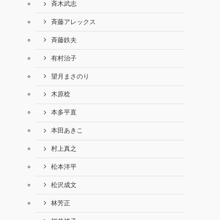
斉木武志
斉藤アレックス
斉藤鉄夫
有村治子
望月まさのり
木原稔
本多平直
本田あきこ
村上真之
松本洋平
松沢成文
林芳正