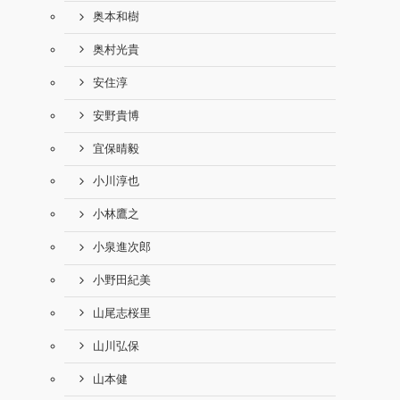
奥本和樹
奥村光貴
安住淳
安野貴博
宜保晴毅
小川淳也
小林鷹之
小泉進次郎
小野田紀美
山尾志桜里
山川弘保
山本健