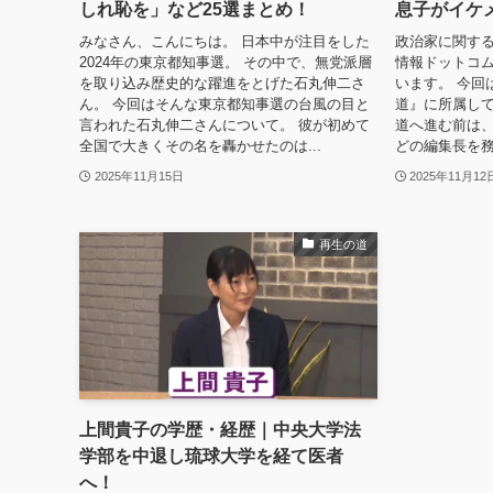
しれ恥を」など25選まとめ！
息子がイケ
みなさん、こんにちは。 日本中が注目をした
政治家に関する
2024年の東京都知事選。 その中で、無党派層
情報ドットコム
を取り込み歴史的な躍進をとげた石丸伸二さ
います。 今回
ん。 今回はそんな東京都知事選の台風の目と
道』に所属して
言われた石丸伸二さんについて。 彼が初めて
道へ進む前は
全国で大きくその名を轟かせたのは...
どの編集長を務
2025年11月15日
2025年11月12
再生の道
上間貴子の学歴・経歴｜中央大学法
学部を中退し琉球大学を経て医者
へ！