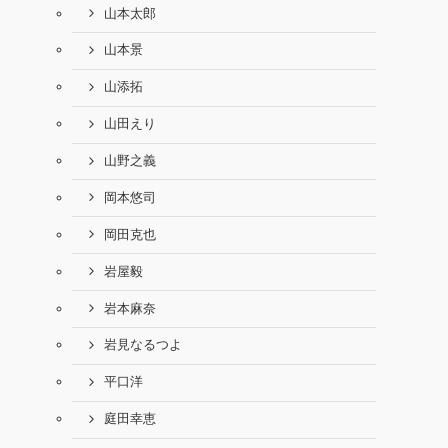
山本太郎
山本景
山添拓
山田えり
山野之義
岡本悠司
岡田克也
岩屋毅
岩本麻奈
岩見なるつよ
平口洋
庭田幸恵