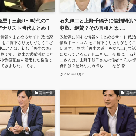
経歴｜三菱UFJ時代のニ
石丸伸二と上野千鶴子に信頼関係
アナリスト時代まとめ！
尊敬、絶賛？その真相とは…。
情報をまとめるサイト 政治家
政治家に関する情報をまとめるサイト 政
 をご覧下さりありがとうござ
情報ドットコム をご覧下さりありがとう
伸二さんは、初代『再生の道』
います。 新党「再生の道」を立ち上げて
物です。 従来の選挙活動にと
になっている石丸伸二さん。 今回は、 石
Sや動画配信を活用した発信で
二さんは、上野千鶴子さんの信者？ 2人の
てきました。 では、...
係性は？意外な共通点も… …など 都...
日
2025年11月15日
再生の道
再生