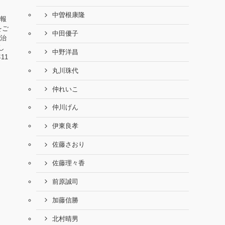
中曽根康隆
情報
をご
中田優子
政治
し
中野洋昌
11
丸川珠代
仲れいこ
仲川げん
伊東良孝
佐藤さおり
佐藤理々香
前原誠司
加藤信勝
北村晴男