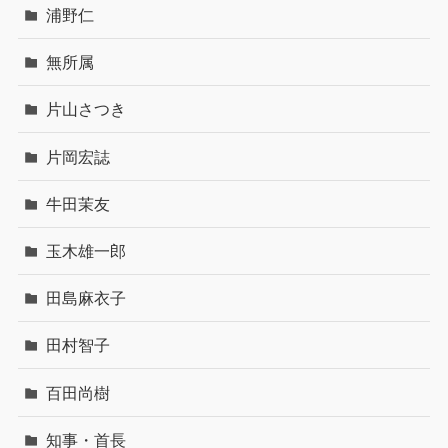
浦野仁
無所属
片山さつき
片岡宏誌
牛田茉友
玉木雄一郎
田島麻衣子
田村智子
百田尚樹
知事・首長