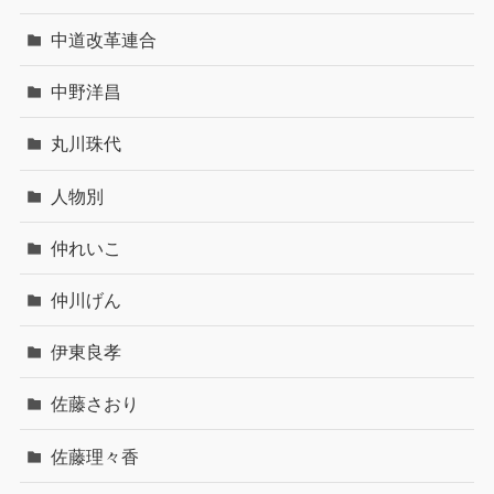
中道改革連合
中野洋昌
丸川珠代
人物別
仲れいこ
仲川げん
伊東良孝
佐藤さおり
佐藤理々香