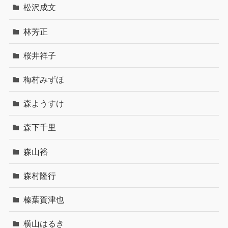
松沢成文
林芳正
桜井祥子
梅村みずほ
森ようすけ
森下千里
森山裕
森村隆行
榛葉賀津也
横山はるき