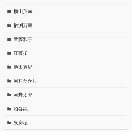
横山英幸
櫛渕万里
武藤和子
江藤拓
池田真紀
河村たかし
河野太郎
沼谷純
泉房穂