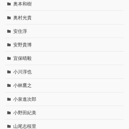
奥本和樹
奥村光貴
安住淳
安野貴博
宜保晴毅
小川淳也
小林鷹之
小泉進次郎
小野田紀美
山尾志桜里