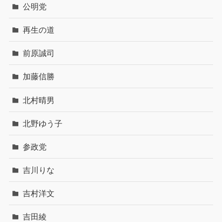
公明党
再生の道
前原誠司
加藤信勝
北村晴男
北野ゆう子
参政党
吉川りな
吉村洋文
吉田綾