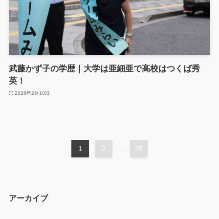
武藤かず子の学歴｜大学は亜細亜で高校はつくば秀
英！
2026年2月10日
1
2
...
25
アーカイブ