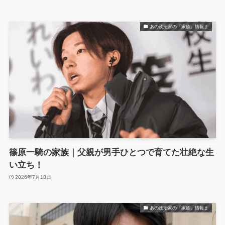
あの政治家の『家族』情報ま
篠原一騎の家族｜父親が男手ひとつで育てた壮絶な生
い立ち！
2026年7月18日
あの政治家の『家族』情報ま