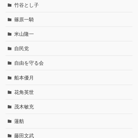
竹谷とし子
篠原一騎
米山隆一
自民党
自由を守る会
船本優月
花角英世
茂木敏充
蓮舫
藤田文武