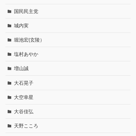
国民民主党
城内実
堀池宏(玄陵）
塩村あやか
増山誠
大石晃子
大空幸星
大谷佳弘
天野こころ