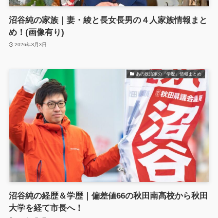
沼谷純の家族｜妻・綾と長女長男の４人家族情報まと
め！(画像有り)
2026年3月3日
あの政治家の『学歴』情報まとめ
沼谷純の経歴＆学歴｜偏差値66の秋田南高校から秋田
大学を経て市長へ！