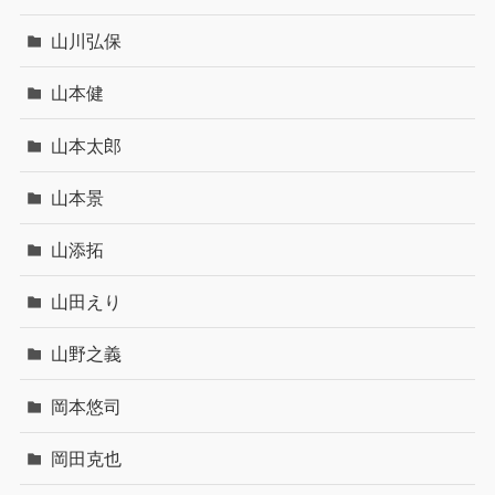
山川弘保
山本健
山本太郎
山本景
山添拓
山田えり
山野之義
岡本悠司
岡田克也