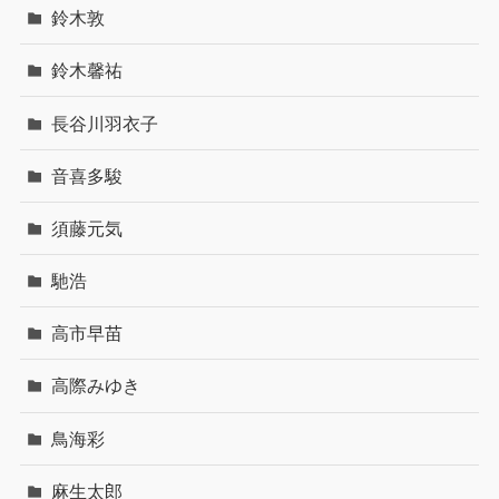
鈴木敦
鈴木馨祐
長谷川羽衣子
音喜多駿
須藤元気
馳浩
高市早苗
高際みゆき
鳥海彩
麻生太郎