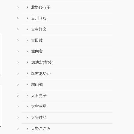
北野ゆう子
吉川りな
吉村洋文
吉田綾
城内実
堀池宏(玄陵）
塩村あやか
増山誠
大石晃子
大空幸星
大谷佳弘
天野こころ