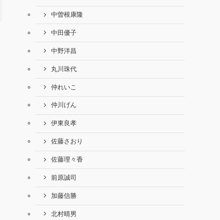
中曽根康隆
中田優子
中野洋昌
丸川珠代
仲れいこ
仲川げん
伊東良孝
佐藤さおり
佐藤理々香
前原誠司
加藤信勝
北村晴男