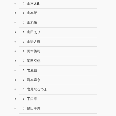
山本太郎
山本景
山添拓
山田えり
山野之義
岡本悠司
岡田克也
岩屋毅
岩本麻奈
岩見なるつよ
平口洋
庭田幸恵