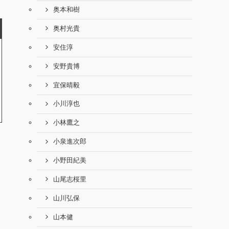
奥本和樹
奥村光貴
安住淳
安野貴博
宜保晴毅
小川淳也
小林鷹之
小泉進次郎
小野田紀美
山尾志桜里
山川弘保
山本健