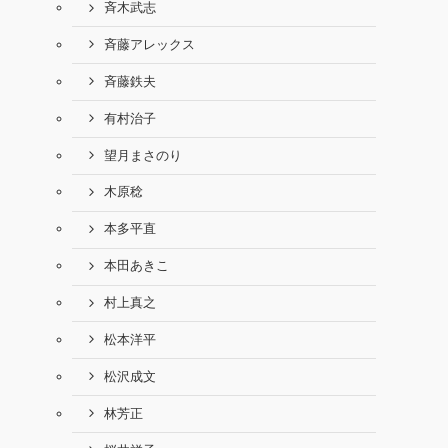
斉木武志
斉藤アレックス
斉藤鉄夫
有村治子
望月まさのり
木原稔
本多平直
本田あきこ
村上真之
松本洋平
松沢成文
林芳正