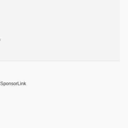
」
SponsorLink