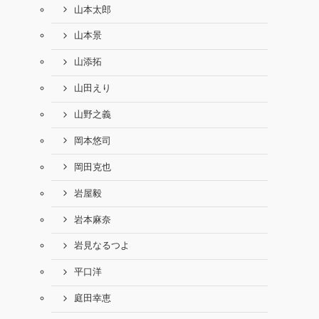
山本太郎
山本景
山添拓
山田えり
山野之義
岡本悠司
岡田克也
岩屋毅
岩本麻奈
岩見なるつよ
平口洋
庭田幸恵