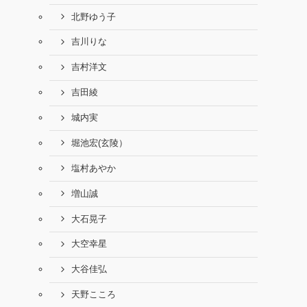
北野ゆう子
吉川りな
吉村洋文
吉田綾
城内実
堀池宏(玄陵）
塩村あやか
増山誠
大石晃子
大空幸星
大谷佳弘
天野こころ