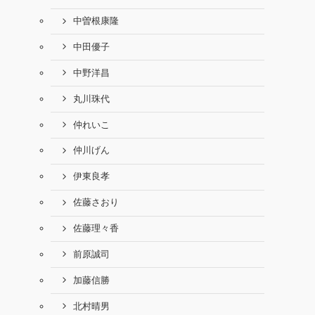
中曽根康隆
中田優子
中野洋昌
丸川珠代
仲れいこ
仲川げん
伊東良孝
佐藤さおり
佐藤理々香
前原誠司
加藤信勝
北村晴男