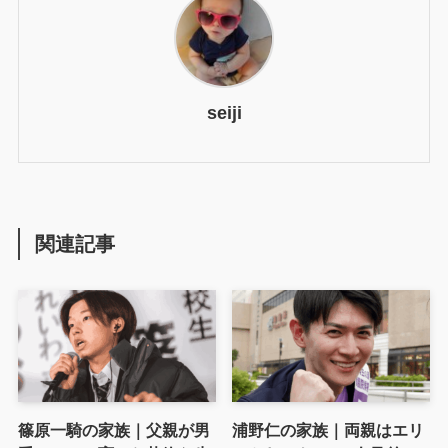
seiji
関連記事
篠原一騎の家族｜父親が男
浦野仁の家族｜両親はエリ