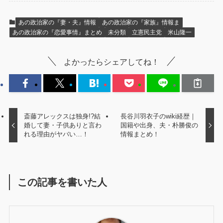
あの政治家の『妻・夫』情報
あの政治家の『家族』情報ま
あの政治家の『恋愛事情』まとめ
未分類
立憲民主党
米山隆一
よかったらシェアしてね！
斎藤アレックスは独身!?結
長谷川羽衣子のwiki経歴｜
婚して妻・子供ありと言わ
国籍や出身、夫・朴勝俊の
れる理由がヤバい…！
情報まとめ！
この記事を書いた人