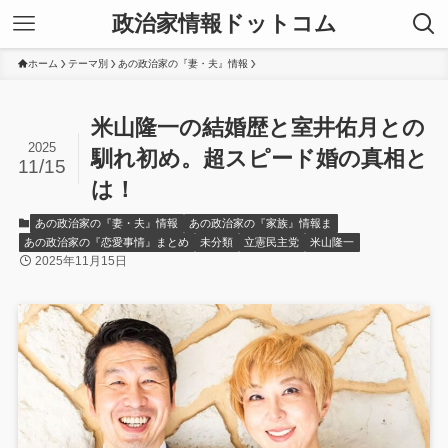
政治家情報ドットコム
ホーム
テーマ別
あの政治家の『妻・夫』情報
米山隆一の結婚歴と室井佑月との
2025
馴れ初め。超スピード婚の真相と
11/15
は！
あの政治家の『妻・夫』情報
あの政治家の『家族』情報ま
あの政治家の『恋愛事情』まとめ
未分類
立憲民主党
米山隆一
2025年11月15日