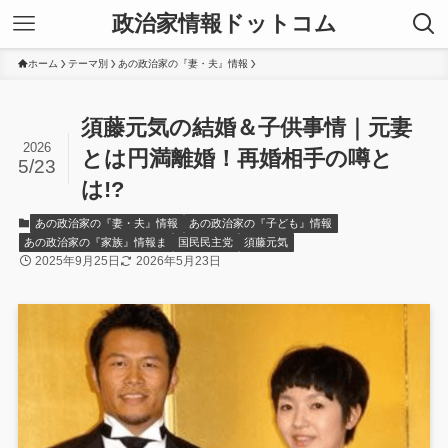
政治家情報ドットコム
ホーム
テーマ別
あの政治家の『妻・夫』情報
須藤元気の結婚＆子供事情｜元妻
2026
とは円満離婚！再婚相手の噂と
5/23
は!?
あの政治家の『妻・夫』情報
あの政治家の『子ども』情報
あの政治家の『家族』情報ま
国民民主党
須藤元気
2025年9月25日
2026年5月23日