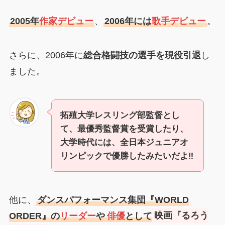
2005年
作家デビュー
、
2006年には
歌手デビュー
。
さらに、2006年に
総合格闘技の選手を現役引退
し
ました。
拓殖大学レスリング部監督とし
て、最優秀監督賞を受賞したり、
大学時代には、全日本ジュニアオ
リンピックで優勝したみたいだよ‼
他に、
ダンスパフォーマンス集団『WORLD
ORDER』の
リーダー
や
俳優
として
映画『るろう