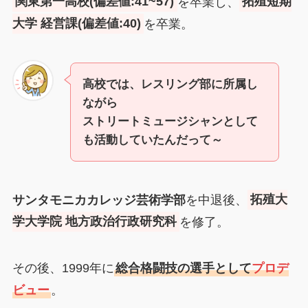
関東第一高校(偏差値:41~57)
を卒業し、
拓殖短期
大学 経営課(偏差値:40)
を卒業。
高校では、レスリング部に所属し
ながら
ストリートミュージシャンとして
も活動していたんだって～
サンタモニカカレッジ芸術学部
を中退後、
拓殖大
学大学院 地方政治行政研究科
を修了。
その後、1999年に
総合格闘技の選手として
プロデ
ビュー
。