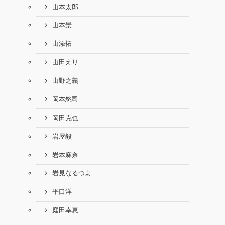
山本太郎
山本景
山添拓
山田えり
山野之義
岡本悠司
岡田克也
岩屋毅
岩本麻奈
岩見なるつよ
平口洋
庭田幸恵