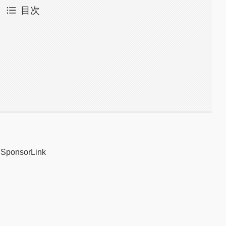
目次
SponsorLink