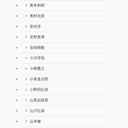
奥本和樹
奥村光貴
安住淳
安野貴博
宜保晴毅
小川淳也
小林鷹之
小泉進次郎
小野田紀美
山尾志桜里
山川弘保
山本健