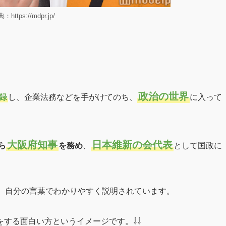
：https://mdpr.jp/
政治の世界
録
し、企業法務などを手がけてのち、
に入って
大阪府知事
日本維新の会代表
ら
を務め
、
として国政に
用し、自分の言葉でわかりやすく説明されています。
する面白い方というイメージです。⇩⇩