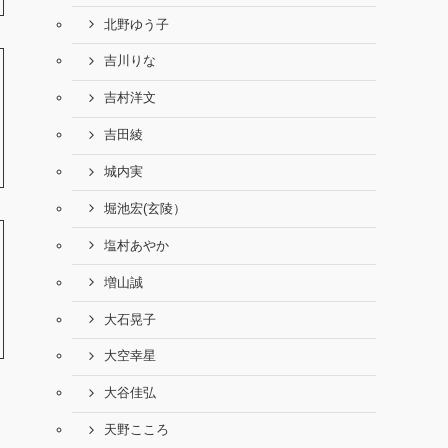
北野ゆう子
吉川りな
吉村洋文
吉田綾
城内実
堀池宏(玄陵）
塩村あやか
増山誠
大石晃子
大空幸星
大谷佳弘
天野こころ