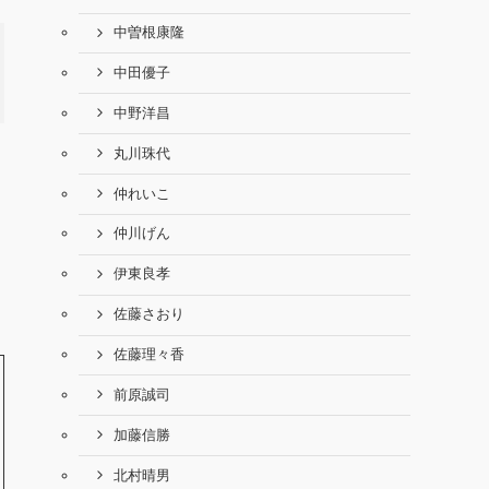
中曽根康隆
中田優子
中野洋昌
丸川珠代
仲れいこ
仲川げん
伊東良孝
佐藤さおり
佐藤理々香
前原誠司
加藤信勝
北村晴男