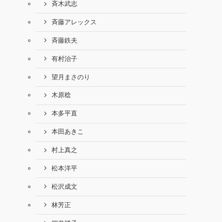
斉木武志
斉藤アレックス
斉藤鉄夫
有村治子
望月まさのり
木原稔
本多平直
本田あきこ
村上真之
松本洋平
松沢成文
林芳正