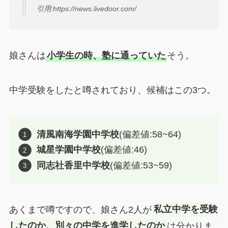
引用:https://news.livedoor.com/
娘さんは
小学生の時、塾に通っていた
そう。
中学受験をしたと噂されており、候補はこの3つ。
清風南海学園中学校
(偏差値:58~64)
城星学園中学校
(偏差値:46)
同志社香里中学校
(偏差値:53~59)
あくまで噂ですので、娘さん2人が
私立中学を受験
したのか、別々の中学を進学したのか
は分かりま