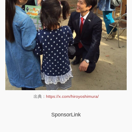
出典：
https://x.com/hiroyoshimura/
SponsorLink