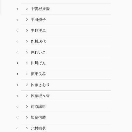
中曽根康隆
中田優子
中野洋昌
丸川珠代
仲れいこ
仲川げん
伊東良孝
佐藤さおり
佐藤理々香
前原誠司
加藤信勝
北村晴男