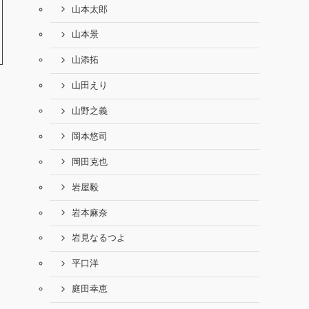
山本太郎
山本景
山添拓
山田えり
山野之義
岡本悠司
岡田克也
岩屋毅
岩本麻奈
岩見なるつよ
平口洋
庭田幸恵