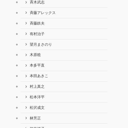
斉木武志
斉藤アレックス
斉藤鉄夫
有村治子
望月まさのり
木原稔
本多平直
本田あきこ
村上真之
松本洋平
松沢成文
林芳正