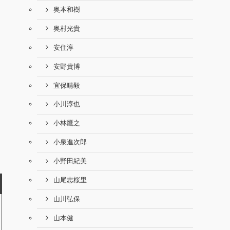
奥本和樹
奥村光貴
安住淳
安野貴博
宜保晴毅
小川淳也
小林鷹之
小泉進次郎
小野田紀美
山尾志桜里
山川弘保
山本健