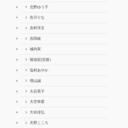
北野ゆう子
吉川りな
吉村洋文
吉田綾
城内実
堀池宏(玄陵）
塩村あやか
増山誠
大石晃子
大空幸星
大谷佳弘
天野こころ