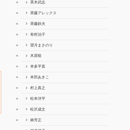
斉木武志
斉藤アレックス
斉藤鉄夫
有村治子
望月まさのり
木原稔
本多平直
本田あきこ
村上真之
松本洋平
松沢成文
林芳正