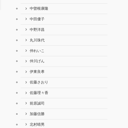
中曽根康隆
中田優子
中野洋昌
丸川珠代
仲れいこ
仲川げん
伊東良孝
佐藤さおり
佐藤理々香
前原誠司
加藤信勝
北村晴男