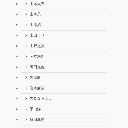
山本太郎
山本景
山添拓
山田えり
山野之義
岡本悠司
岡田克也
岩屋毅
岩本麻奈
岩見なるつよ
平口洋
庭田幸恵