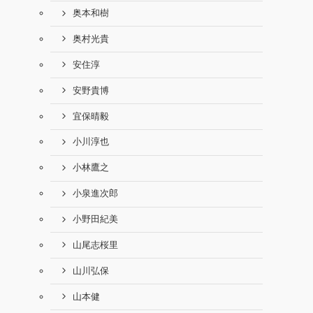
奥本和樹
奥村光貴
安住淳
安野貴博
宜保晴毅
小川淳也
小林鷹之
小泉進次郎
小野田紀美
山尾志桜里
山川弘保
山本健