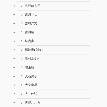
北野ゆう子
吉川りな
吉村洋文
吉田綾
城内実
堀池宏(玄陵）
塩村あやか
増山誠
大石晃子
大空幸星
大谷佳弘
天野こころ