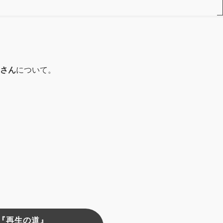
さん
について。
『再生の道』